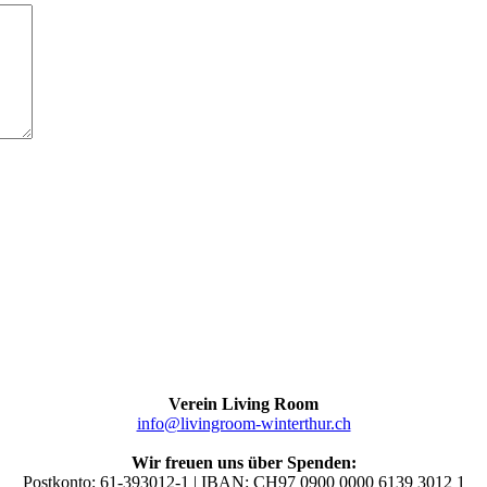
Verein Living Room
info@livingroom-winterthur.ch
Wir freuen uns über Spenden:
Postkonto: 61-393012-1 | IBAN: CH97 0900 0000 6139 3012 1