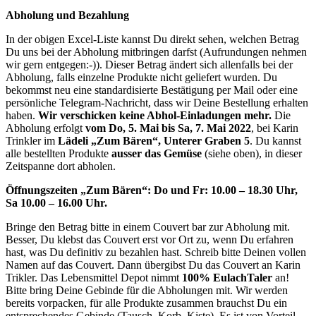
Abholung und Bezahlung
In der obigen Excel-Liste kannst Du direkt sehen, welchen Betrag
Du uns bei der Abholung mitbringen darfst (Aufrundungen nehmen
wir gern entgegen:-)). Dieser Betrag ändert sich allenfalls bei der
Abholung, falls einzelne Produkte nicht geliefert wurden. Du
bekommst neu eine standardisierte Bestätigung per Mail oder eine
persönliche Telegram-Nachricht, dass wir Deine Bestellung erhalten
haben.
Wir verschicken keine Abhol-Einladungen mehr.
Die
Abholung erfolgt
vom Do, 5. Mai bis Sa, 7. Mai 2022
, bei Karin
Trinkler im
Lädeli „Zum Bären“, Unterer Graben 5
. Du kannst
alle bestellten Produkte
ausser das Gemüse
(siehe oben), in dieser
Zeitspanne dort abholen.
Öffnungszeiten „Zum Bären“: Do und Fr: 10.00 – 18.30 Uhr,
Sa 10.00 – 16.00 Uhr.
Bringe den Betrag bitte in einem Couvert bar zur Abholung mit.
Besser, Du klebst das Couvert erst vor Ort zu, wenn Du erfahren
hast, was Du definitiv zu bezahlen hast. Schreib bitte Deinen vollen
Namen auf das Couvert. Dann übergibst Du das Couvert an Karin
Trikler. Das Lebensmittel Depot nimmt
100% EulachTaler
an!
Bitte bring Deine Gebinde für die Abholungen mit. Wir werden
bereits vorpacken, für alle Produkte zusammen brauchst Du ein
entsprechendes Gebinde (Tausch, Korb, Kiste). Es ist von Vorteil,