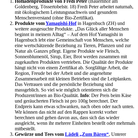
Hofladenprodukte von Fredi Peter
(Bauernhof am
Goldenberg, Tössertobelstr. 18) Fredi Peter arbeitet naturnah,
mit ökologischem Leistungsnachweis und gesundem
Menschenverstand (ohne Bio-Zertifikat).
Produkte vom
Yamagishi-Hof
in Hagenbuch (ZH) und
weitere ausgesuchte Produkte. „Das Glück aller Menschen
beginnt in meinem Alltag“ – Auf dem Hof Yamagishi in
Hagenbuch lebt eine Gemeinschaft von Menschen, welche
eine wertschätzende Beziehung zu Tieren, Pflanzen und zur
Natur als Ganzes pflegt. Eigene Produkte wie Fleisch,
Sonnenblumenöl, Sirup, Eier, Brot werden zusammen mit
zugekauften Produkten vertrieben. Die Qualität der Produkte
hängt nicht von einem Zertifikat ab. Sorgfältige Arbeit, die
Region, Freude bei der Arbeit und die angenehme
Zusammenarbeit mit kleinen Betrieben sind die Leitplanken.
Das Vertrauen und die persönliche Beziehung sind
massgeblich. So viel wie möglich orientieren sich die
Produzent/innen an Bio-Qualität.
Info
: Der Preis beim Käse
und geräucherten Fleisch ist pro 100g berechnet. Der
Endpreis kann etwas schwanken, nach oben oder nach unten.
Wir können das nicht auf den Rappen korrekt vorher
berechnen und gehen davon aus, dass sich das wieder
ausgleicht, wenn ihr mehrere Einheiten bestellt oder mehrmals
mitbestellt.
Gewürze und Tees vom
Lädeli „Zum Bären“
, Unterer