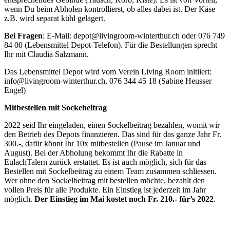
wenn Du beim Abholen kontrollierst, ob alles dabei ist. Der Käse
z.B. wird separat kühl gelagert.
Bei Fragen
: E-Mail: depot@livingroom-winterthur.ch oder 076 749
84 00 (Lebensmittel Depot-Telefon). Für die Bestellungen sprecht
Ihr mit Claudia Salzmann.
Das Lebensmittel Depot wird vom Verein Living Room initiiert:
info@livingroom-winterthur.ch, 076 344 45 18 (Sabine Heusser
Engel)
Mitbestellen mit Sockebeitrag
2022 seid Ihr eingeladen, einen Sockelbeitrag bezahlen, womit wir
den Betrieb des Depots finanzieren. Das sind für das ganze Jahr Fr.
300.-, dafür könnt Ihr 10x mitbestellen (Pause im Januar und
August). Bei der Abholung bekommt Ihr die Rabatte in
EulachTalern zurück erstattet. Es ist auch möglich, sich für das
Bestellen mit Sockelbeitrag zu einem Team zusammen schliessen.
Wer ohne den Sockelbeitrag mit bestellen möchte, bezahlt den
vollen Preis für alle Produkte. Ein Einstieg ist jederzeit im Jahr
möglich.
Der Einstieg im Mai kostet noch Fr. 210.- für’s 2022
.