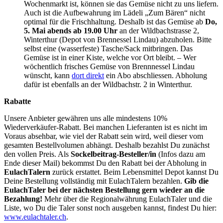
Wochenmarkt ist, können sie das Gemüse nicht zu uns liefern.
Auch ist die Aufbewahrung im Lädeli „Zum Bären“ nicht
optimal für die Frischhaltung. Deshalb ist das Gemüse ab
Do,
5. Mai abends
ab 19.00 Uhr
an der Wildbachstrasse 2,
Winterthur (Depot von Brennessel Lindau) abzuholen. Bitte
selbst eine (wasserfeste) Tasche/Sack mitbringen. Das
Gemüse ist in einer Kiste, welche vor Ort bleibt. – Wer
wöchentlich frisches Gemüse von Brennnessel Lindau
wünscht, kann
dort direkt
ein Abo abschliessen. Abholung
dafür ist ebenfalls an der Wildbachstr. 2 in Winterthur.
Rabatte
Unsere Anbieter gewähren uns alle mindestens 10%
Wiederverkäufer-Rabatt. Bei manchen Lieferanten ist es nicht im
Voraus absehbar, wie viel der Rabatt sein wird, weil dieser vom
gesamten Bestellvolumen abhängt. Deshalb bezahlst Du zunächst
den vollen Preis. Als
Sockelbeitrag-Besteller/in
(Infos dazu am
Ende dieser Mail) bekommst Du den Rabatt bei der Abholung in
EulachTalern
zurück erstattet. Beim Lebensmittel Depot kannst Du
Deine Bestellung vollständig mit EulachTalern bezahlen.
Gib die
EulachTaler bei der nächsten Bestellung gern wieder an die
Bezahlung!
Mehr über die Regionalwährung EulachTaler und die
Liste, wo Du die Taler sonst noch ausgeben kannst, findest Du hier:
www.eulachtaler.ch
.