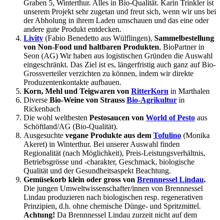
Graben 5, Winterthur. Alles in Bio-Qualität. Karin Trinkler ist
unserem Projekt sehr zugetan und freut sich, wenn wir uns bei
der Abholung in ihrem Laden umschauen und das eine oder
andere gute Produkt entdecken.
Livity
(Fabio Benedetto aus Wülflingen),
Sammelbestellung
von Non-Food und haltbaren Produkten
, BioPartner in
Seon (AG) Wir haben aus logistischen Gründen die Auswahl
eingeschränkt. Das Ziel ist es, längerfristig auch ganz auf Bio-
Grossverteiler verzichten zu können, indem wir direkte
Produzentenkontakte aufbauen.
Korn, Mehl und Teigwaren von
RitterKorn
in Marthalen
Diverse
Bio-Weine von Strauss
Bio-Agrikultur
in
Rickenbach
Die wohl weltbesten
Pestosaucen von
World of Pesto
aus
Schöftland/AG (Bio-Qualität).
Ausgesuchte
vegane Produkte aus dem
Tofulino
(Monika
Akeret) in Winterthur. Bei unserer Auswahl finden
Regionalität (nach Möglichkeit), Preis-Leistungsverhältnis,
Betriebsgrösse und -charakter, Geschmack, biologische
Qualität und der Gesundheitsaspekt Beachtung.
Gemüsekorb klein oder gross von
Brennnessel Lindau
.
Die jungen Umweltwissenschafter/innen von Brennnessel
Lindau produzieren nach biologischen resp. regenerativen
Prinzipien, d.h. ohne chemische Dünge- und Spritzmittel.
Achtung!
Da Brennnessel Lindau zurzeit nicht auf dem