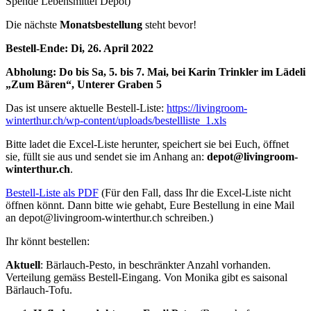
Spende Lebensmittel Depot)
Die nächste
Monatsbestellung
steht bevor!
Bestell-Ende: Di, 26. April 2022
Abholung: Do bis Sa, 5. bis 7. Mai, bei Karin Trinkler im Lädeli
„Zum Bären“, Unterer Graben 5
Das ist unsere aktuelle Bestell-Liste:
https://livingroom-
winterthur.ch/wp-content/uploads/bestellliste_1.xls
Bitte ladet die Excel-Liste herunter, speichert sie bei Euch, öffnet
sie, füllt sie aus und sendet sie im Anhang an:
depot@livingroom-
winterthur.ch
.
Bestell-Liste als PDF
(Für den Fall, dass Ihr die Excel-Liste nicht
öffnen könnt. Dann bitte wie gehabt, Eure Bestellung in eine Mail
an depot@livingroom-winterthur.ch schreiben.)
Ihr könnt bestellen:
Aktuell
: Bärlauch-Pesto, in beschränkter Anzahl vorhanden.
Verteilung gemäss Bestell-Eingang. Von Monika gibt es saisonal
Bärlauch-Tofu.