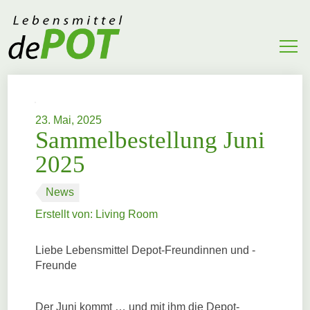
ÜBER UNS
EULACHTALER-LÄDELI
23. Mai, 2025
BESTELLEN
Sammelbestellung Juni
2025
EVENTS
KONTAKT
News
Erstellt von:
Living Room
Liebe Lebensmittel Depot-Freundinnen und -
Freunde
Der Juni kommt … und mit ihm die Depot-