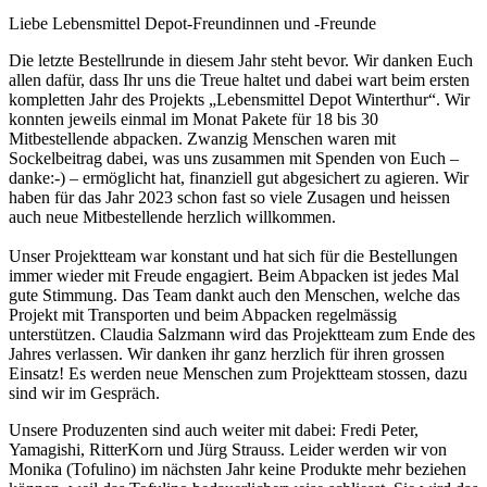
Liebe Lebensmittel Depot-Freundinnen und -Freunde
Die letzte Bestellrunde in diesem Jahr steht bevor. Wir danken Euch
allen dafür, dass Ihr uns die Treue haltet und dabei wart beim ersten
kompletten Jahr des Projekts „Lebensmittel Depot Winterthur“. Wir
konnten jeweils einmal im Monat Pakete für 18 bis 30
Mitbestellende abpacken. Zwanzig Menschen waren mit
Sockelbeitrag dabei, was uns zusammen mit Spenden von Euch –
danke:-) – ermöglicht hat, finanziell gut abgesichert zu agieren. Wir
haben für das Jahr 2023 schon fast so viele Zusagen und heissen
auch neue Mitbestellende herzlich willkommen.
Unser Projektteam war konstant und hat sich für die Bestellungen
immer wieder mit Freude engagiert. Beim Abpacken ist jedes Mal
gute Stimmung. Das Team dankt auch den Menschen, welche das
Projekt mit Transporten und beim Abpacken regelmässig
unterstützen. Claudia Salzmann wird das Projektteam zum Ende des
Jahres verlassen. Wir danken ihr ganz herzlich für ihren grossen
Einsatz! Es werden neue Menschen zum Projektteam stossen, dazu
sind wir im Gespräch.
Unsere Produzenten sind auch weiter mit dabei: Fredi Peter,
Yamagishi, RitterKorn und Jürg Strauss. Leider werden wir von
Monika (Tofulino) im nächsten Jahr keine Produkte mehr beziehen