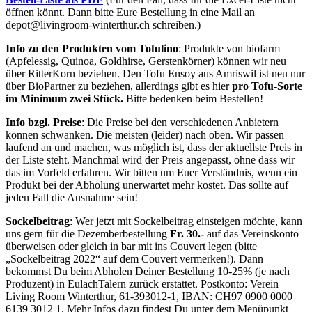
öffnen könnt. Dann bitte Eure Bestellung in eine Mail an
depot@livingroom-winterthur.ch schreiben.)
Info zu den Produkten vom Tofulino
: Produkte von biofarm
(Apfelessig, Quinoa, Goldhirse, Gerstenkörner) können wir neu
über RitterKorn beziehen. Den Tofu Ensoy aus Amriswil ist neu nur
über BioPartner zu beziehen, allerdings gibt es hier
pro Tofu-Sorte
im Minimum zwei Stück.
Bitte bedenken beim Bestellen!
Info bzgl. Preise
: Die Preise bei den verschiedenen Anbietern
können schwanken. Die meisten (leider) nach oben. Wir passen
laufend an und machen, was möglich ist, dass der aktuellste Preis in
der Liste steht. Manchmal wird der Preis angepasst, ohne dass wir
das im Vorfeld erfahren. Wir bitten um Euer Verständnis, wenn ein
Produkt bei der Abholung unerwartet mehr kostet. Das sollte auf
jeden Fall die Ausnahme sein!
Sockelbeitrag
: Wer jetzt mit Sockelbeitrag einsteigen möchte, kann
uns gern für die Dezemberbestellung
Fr. 30.-
auf das Vereinskonto
überweisen oder gleich in bar mit ins Couvert legen (bitte
„Sockelbeitrag 2022“ auf dem Couvert vermerken!). Dann
bekommst Du beim Abholen Deiner Bestellung 10-25% (je nach
Produzent) in EulachTalern zurück erstattet. Postkonto: Verein
Living Room Winterthur, 61-393012-1, IBAN: CH97 0900 0000
6139 3012 1. Mehr Infos dazu findest Du unter dem Menüpunkt