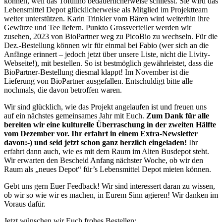
können, weil das Tofulino bedauerlicherweise schliesst. Sie wird das
Lebensmittel Depot glücklicherweise als Mitglied im Projektteam
weiter unterstützen. Karin Trinkler vom Bären wird weiterhin ihre
Gewürze und Tee liefern. Punkto Grossverteiler werden wir
zusehen, 2023 von BioPartner weg zu PicoBio zu wechseln. Für die
Dez.-Bestellung können wir für einmal bei Fabio (wer sich an die
Anfänge erinnert – jedoch jetzt über unsere Liste, nicht die Livity-
Webseite!), mit bestellen. So ist bestmöglich gewährleistet, dass die
BioPartner-Bestellung diesmal klappt! Im November ist die
Lieferung von BioPartner ausgefallen. Entschuldigt bitte alle
nochmals, die davon betroffen waren.
Wir sind glücklich, wie das Projekt angelaufen ist und freuen uns
auf ein nächstes gemeinsames Jahr mit Euch.
Zum Dank für alle
bereiten wir eine kulturelle Überraschung in der zweiten Hälfte
vom Dezember vor. Ihr erfahrt in einem Extra-Newsletter
davon:-) und seid jetzt schon ganz herzlich eingeladen!
Ihr
erfahrt dann auch, wie es mit dem Raum im Alten Busdepot steht.
Wir erwarten den Bescheid Anfang nächster Woche, ob wir den
Raum als „neues Depot“ für’s Lebensmittel Depot mieten können.
Gebt uns gern Euer Feedback! Wir sind interessert daran zu wissen,
ob wir so wie wir es machen, in Eurem Sinn agieren! Wir danken im
Voraus dafür.
Jetzt wünschen wir Euch frohes Bestellen: