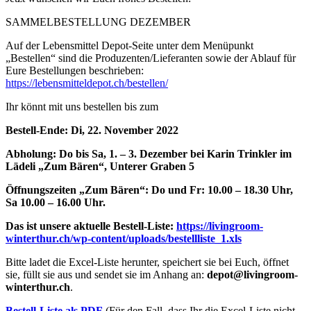
SAMMELBESTELLUNG DEZEMBER
Auf der Lebensmittel Depot-Seite unter dem Menüpunkt
„Bestellen“ sind die Produzenten/Lieferanten sowie der Ablauf für
Eure Bestellungen beschrieben:
https://lebensmitteldepot.ch/bestellen/
Ihr könnt mit uns bestellen bis zum
Bestell-Ende: Di, 22. November 2022
Abholung: Do bis Sa, 1. – 3. Dezember bei Karin Trinkler im
Lädeli „Zum Bären“, Unterer Graben 5
Öffnungszeiten „Zum Bären“: Do und Fr: 10.00 – 18.30 Uhr,
Sa 10.00 – 16.00 Uhr.
Das ist unsere aktuelle Bestell-Liste:
https://livingroom-
winterthur.ch/wp-content/uploads/bestellliste_1.xls
Bitte ladet die Excel-Liste herunter, speichert sie bei Euch, öffnet
sie, füllt sie aus und sendet sie im Anhang an:
depot@livingroom-
winterthur.ch
.
Bestell-Liste als PDF
(Für den Fall, dass Ihr die Excel-Liste nicht