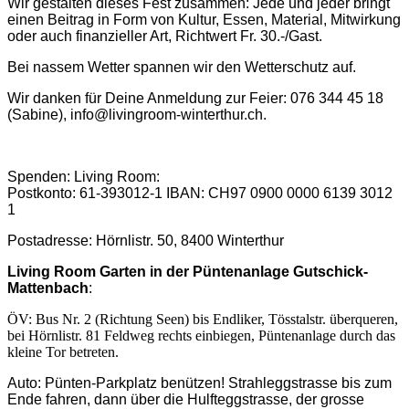
Wir gestalten dieses Fest zusammen: Jede und jeder bringt
einen Beitrag in Form von Kultur, Essen, Material, Mitwirkung
oder auch finanzieller Art, Richtwert Fr. 30.-/Gast.
Bei nassem Wetter spannen wir den Wetterschutz auf.
Wir danken für Deine Anmeldung zur Feier: 076 344 45 18
(Sabine), info@livingroom-winterthur.ch.
Spenden: Living Room:
Postkonto: 61-393012-1 IBAN: CH97 0900 0000 6139 3012
1
Postadresse: Hörnlistr. 50, 8400 Winterthur
Living Room Garten in der Püntenanlage Gutschick-
Mattenbach
:
ÖV: Bus Nr. 2 (Richtung Seen) bis Endliker, Tösstalstr. überqueren,
bei Hörnlistr. 81 Feldweg rechts einbiegen, Püntenanlage durch das
kleine Tor betreten.
Auto: Pünten-Parkplatz benützen! Strahleggstrasse bis zum
Ende fahren, dann über die Hulfteggstrasse, der grosse