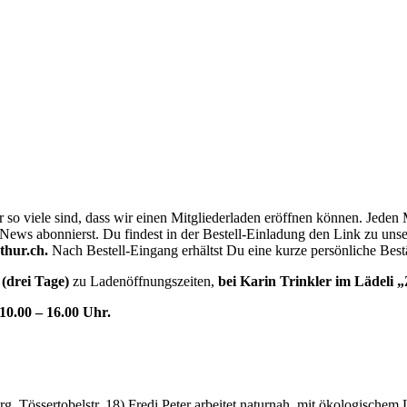
 so viele sind, dass wir einen Mitgliederladen eröffnen können. Jede
ews abonnierst. Du findest in der Bestell-Einladung den Link zu unserer
thur.ch.
Nach Bestell-Eingang erhältst Du eine kurze persönliche Best
(drei Tage)
zu Ladenöffnungszeiten,
bei Karin Trinkler im Lädeli
10.00 – 16.00 Uhr.
, Tössertobelstr. 18) Fredi Peter arbeitet naturnah, mit ökologisch