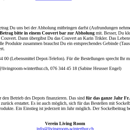
trag Du uns bei der Abholung mitbringen darfst (Aufrundungen nehmen w
Betrag bitte in einem Couvert bar zur Abholung
mit. Besser, Du kl
as Couvert. Dann übergibst Du das Couvert an Karin Trikler. Das Lebe
alle Produkte zusammen brauchst Du ein entsprechendes Gebinde (Tausc
rt.
4 00 (Lebensmittel Depot-Telefon). Für die Bestellungen sprecht Ihr m
@livingroom-winterthur.ch, 076 344 45 18 (Sabine Heusser Engel)
r den Betrieb des Depots finanzieren. Das sind
für das ganze Jahr Fr.
zurück erstattet. Es ist auch möglich, sich für das Bestellen mit Soc
Produkte. Ein Einstieg ist jederzeit im Jahr möglich. Der Sockelbeitrag 
Verein Living Room
info@livingroom-winterthur.ch