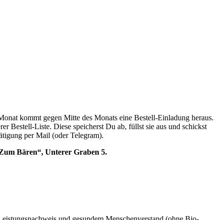
n Monat kommt gegen Mitte des Monats eine Bestell-Einladung heraus.
 Bestell-Liste. Diese speicherst Du ab, füllst sie aus und schickst
ätigung per Mail (oder Telegram).
 „Zum Bären“, Unterer Graben 5.
em Leistungsnachweis und gesundem Menschenverstand (ohne Bio-