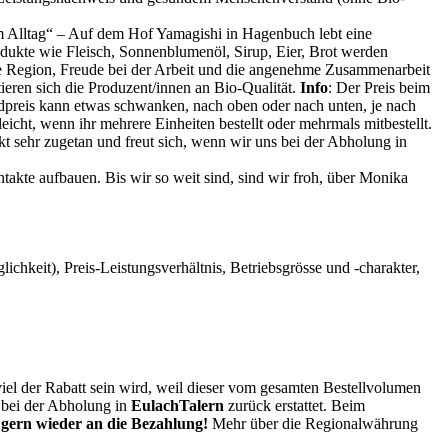
 Alltag“ – Auf dem Hof Yamagishi in Hagenbuch lebt eine
dukte wie Fleisch, Sonnenblumenöl, Sirup, Eier, Brot werden
die Region, Freude bei der Arbeit und die angenehme Zusammenarbeit
ieren sich die Produzent/innen an Bio-Qualität.
Info
: Der Preis beim
Endpreis kann etwas schwanken, nach oben oder nach unten, je nach
cht, wenn ihr mehrere Einheiten bestellt oder mehrmals mitbestellt.
ekt sehr zugetan und freut sich, wenn wir uns bei der Abholung in
ntakte aufbauen. Bis wir so weit sind, sind wir froh, über Monika
chkeit), Preis-Leistungsverhältnis, Betriebsgrösse und -charakter,
iel der Rabatt sein wird, weil dieser vom gesamten Bestellvolumen
 bei der Abholung in
EulachTalern
zurück erstattet. Beim
 gern wieder an die Bezahlung!
Mehr über die Regionalwährung