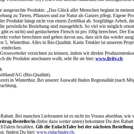
 ausgesuchte Produkte. „Das Glück aller Menschen beginnt in meinem
ung zu Tieren, Pflanzen und zur Natur als Ganzes pflegt. Eigene Pro
er Produkte hängt nicht von einem Zertifikat ab. Sorgfältige Arbeit, 
die persönliche Beziehung sind massgeblich. So viel wie möglich orient
e gibt es nicht) und geräucherten Fleisch ist pro 100g berechnet. Der 
ekt vorher berechnen und gehen davon aus, dass sich das wieder ausglei
n 5, Winterthur. Alles in Bio-Qualität. Karin Trinkler ist unserem Proj
 entdecken.
io-Grossverteiler verzichten zu können, indem wir direkte Produzentenko
ch die Produkte anschauen wollt, sehr Ihr sie hier:
www.livity.ch
h
öftland/AG (Bio-Qualität).
et) in Winterthur. Bei unserer Auswahl finden Regionalität (nach Mögli
eachtung.
batt. Bei manchen Lieferanten ist es nicht im Voraus absehbar, wie v
itrag-Besteller/in
(Infos dazu weiter unten) bekommst Du den Rabatt
chTalern bezahlen.
Gib die EulachTaler bei der nächsten Bestellung
t, findest Du hier:
www.eulachtaler.ch
.