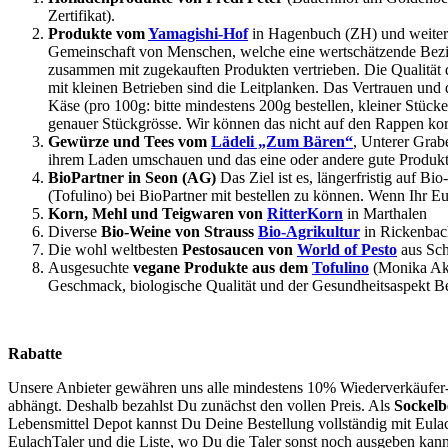
Zertifikat).
Produkte vom
Yamagishi-Hof
in Hagenbuch (ZH) und weitere
Gemeinschaft von Menschen, welche eine wertschätzende Bezieh
zusammen mit zugekauften Produkten vertrieben. Die Qualität d
mit kleinen Betrieben sind die Leitplanken. Das Vertrauen und 
Käse (pro 100g: bitte mindestens 200g bestellen, kleiner Stück
genauer Stückgrösse. Wir können das nicht auf den Rappen korr
Gewürze und Tees vom
Lädeli „Zum Bären“
, Unterer Grabe
ihrem Laden umschauen und das eine oder andere gute Produkt
BioPartner in Seon (AG)
Das Ziel ist es, längerfristig auf B
(Tofulino) bei BioPartner mit bestellen zu können. Wenn Ihr Eu
Korn, Mehl und Teigwaren von
RitterKorn
in Marthalen
Diverse
Bio-Weine von Strauss
Bio-Agrikultur
in Rickenbac
Die wohl weltbesten
Pestosaucen von
World of Pesto
aus Sch
Ausgesuchte
vegane Produkte aus dem
Tofulino
(Monika Aker
Geschmack, biologische Qualität und der Gesundheitsaspekt B
Rabatte
Unsere Anbieter gewähren uns alle mindestens 10% Wiederverkäufer-Ra
abhängt. Deshalb bezahlst Du zunächst den vollen Preis. Als
Sockelbe
Lebensmittel Depot kannst Du Deine Bestellung vollständig mit Eula
EulachTaler und die Liste, wo Du die Taler sonst noch ausgeben kanns