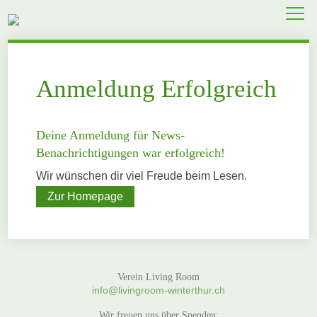
ÜBER UNS
EULACHTALER-LÄDELI
Anmeldung Erfolgreich
BESTELLEN
EVENTS
Deine Anmeldung für News-
Benachrichtigungen war erfolgreich!
KONTAKT
Wir wünschen dir viel Freude beim Lesen.
Zur Homepage
Verein Living Room
info@livingroom-winterthur.ch
Wir freuen uns über Spenden: